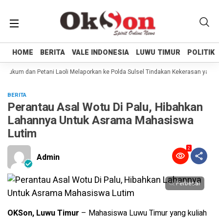
HOME
HOME
BERITA
BERITA
VALE INDONESIA
VALE INDONESIA
LUWU TIMUR
LUWU TIMUR
POLITIK
POLITIK
Hukum dan Petani Laoli Melaporkan ke Polda Sulsel Tindakan Kekerasan yang di
BERITA
Perantau Asal Wotu Di Palu, Hibahkan
Lahannya Untuk Asrama Mahasiswa
Lutim
2
Admin
Perbesar
OKSon, Luwu Timur
– Mahasiswa Luwu Timur yang kuliah