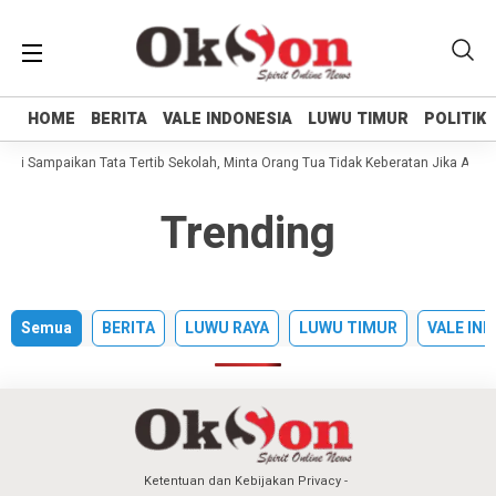
HOME
HOME
BERITA
BERITA
VALE INDONESIA
VALE INDONESIA
LUWU TIMUR
LUWU TIMUR
POLITIK
POLITIK
lili Sampaikan Tata Tertib Sekolah, Minta Orang Tua Tidak Keberatan Jika Anak
Trending
Semua
BERITA
LUWU RAYA
LUWU TIMUR
VALE IN
Ketentuan dan Kebijakan Privacy