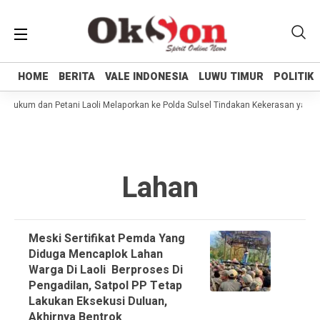
HOME
HOME
BERITA
BERITA
VALE INDONESIA
VALE INDONESIA
LUWU TIMUR
LUWU TIMUR
POLITIK
POLITIK
Hukum dan Petani Laoli Melaporkan ke Polda Sulsel Tindakan Kekerasan yang di
Lahan
Meski Sertifikat Pemda Yang
Diduga Mencaplok Lahan
Warga Di Laoli Berproses Di
Pengadilan, Satpol PP Tetap
Lakukan Eksekusi Duluan,
Akhirnya Bentrok