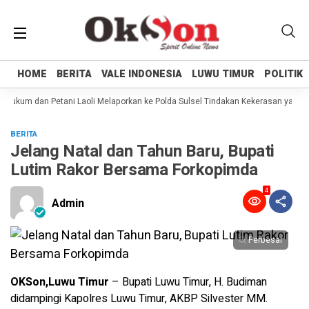
HOME
HOME
BERITA
BERITA
VALE INDONESIA
VALE INDONESIA
LUWU TIMUR
LUWU TIMUR
POLITIK
POLITIK
ukum dan Petani Laoli Melaporkan ke Polda Sulsel Tindakan Kekerasan yang di
BERITA
Jelang Natal dan Tahun Baru, Bupati
Lutim Rakor Bersama Forkopimda
4
Admin
Perbesar
OKSon,Luwu Timur
– Bupati Luwu Timur, H. Budiman
didampingi Kapolres Luwu Timur, AKBP Silvester MM.