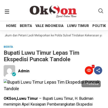
HOME
HOME
BERITA
BERITA
VALE INDONESIA
VALE INDONESIA
LUWU TIMUR
LUWU TIMUR
POLITIK
POLITIK
Hukum dan Petani Laoli Melaporkan ke Polda Sulsel Tindakan Kekerasan yang di
BERITA
Bupati Luwu Timur Lepas Tim
Ekspedisi Puncak Tandole
6
Admin
Perbesar
OKSon,Luwu Timur
– Bupati Luwu Timur, H. Budiman
memimpin Apel Kesiapan Pemberangkatan Ekspedisi