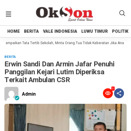
HOME
HOME
BERITA
BERITA
VALE INDONESIA
VALE INDONESIA
LUWU TIMUR
LUWU TIMUR
POLITIK
POLITIK
 Sampaikan Tata Tertib Sekolah, Minta Orang Tua Tidak Keberatan Jika Anaknya 
BERITA
Erwin Sandi Dan Armin Jafar Penuhi
Panggilan Kejari Lutim Diperiksa
Terkait Ambulan CSR
0
Admin