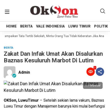
HOME
HOME
BERITA
BERITA
VALE INDONESIA
VALE INDONESIA
LUWU TIMUR
LUWU TIMUR
POLITIK
POLITIK
i Sampaikan Tata Tertib Sekolah, Minta Orang Tua Tidak Keberatan Jika Anaknya
BERITA
Zakat Dan Infak Umat Akan Disalurkan
Baznas Kesuluruh Marbot Di Lutim
3
Admin
Perbesar
OKSon, LuwuTimur
– Setelah sekian lama vakum, Baznas
Luwu Timur dengan Manajemen barunya kini mulai berfungsi