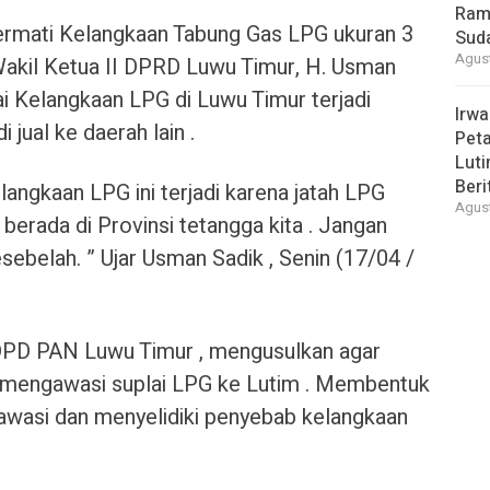
Ram
rmati Kelangkaan Tabung Gas LPG ukuran 3
Suda
Agust
Wakil Ketua II DPRD Luwu Timur, H. Usman
i Kelangkaan LPG di Luwu Timur terjadi
Irwa
jual ke daerah lain .
Peta
Luti
Beri
langkaan LPG ini terjadi karena jatah LPG
Agust
berada di Provinsi tetangga kita . Jangan
sebelah. ” Ujar Usman Sadik , Senin (17/04 /
DPD PAN Luwu Timur , mengusulkan agar
 mengawasi suplai LPG ke Lutim . Membentuk
awasi dan menyelidiki penyebab kelangkaan