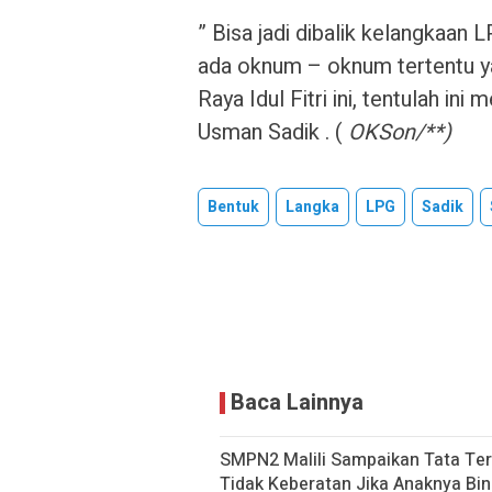
” Bisa jadi dibalik kelangkaa
ada oknum – oknum tertentu y
Raya Idul Fitri ini, tentulah i
Usman Sadik . (
OKSon/**)
Bentuk
Langka
LPG
Sadik
Baca Lainnya
SMPN2 Malili Sampaikan Tata Ter
Tidak Keberatan Jika Anaknya Bi