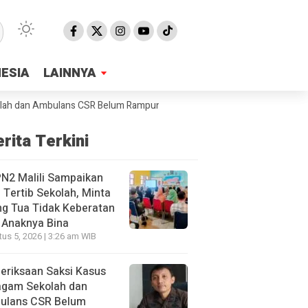
NESIA
NESIA
LAINNYA
LAINNYA
dan Ambulans CSR Belum Rampung, Jaksa Sebut Sudah 40 Orang Yang D
rita Terkini
N2 Malili Sampaikan
 Tertib Sekolah, Minta
g Tua Tidak Keberatan
 Anaknya Bina
us 5, 2026 | 3:26 am WIB
eriksaan Saksi Kasus
agam Sekolah dan
ulans CSR Belum