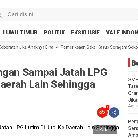
LUWU TIMUR
LUWU TIMUR
POLITIK
POLITIK
EKSKLUSIF
EKSKLUSIF
VALE INDO
VALE INDO
ratan Jika Anaknya Bina
Pemeriksaan Saksi Kasus Seragam Sekolah 
Be
ngan Sampai Jatah LPG
SMP
Daerah Lain Sehingga
Tata
Oran
Jika
Agust
3
Pem
Ser
Perbesar
Amb