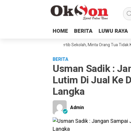
HOME
HOME
BERITA
BERITA
LUWU RAYA
LUWU RAYA
MPN2 Malili Sampaikan Tata Tertib Sekolah, Minta Orang Tua Tidak Kebe
BERITA
Usman Sadik : Ja
Lutim Di Jual Ke 
Langka
Admin