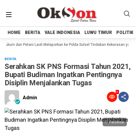
HOME
HOME
BERITA
BERITA
VALE INDONESIA
VALE INDONESIA
LUWU TIMUR
LUWU TIMUR
POLITIK
POLITIK
Hukum dan Petani Laoli Melaporkan ke Polda Sulsel Tindakan Kekerasan yang di
BERITA
Serahkan SK PNS Formasi Tahun 2021,
Bupati Budiman Ingatkan Pentingnya
Disiplin Menjalankan Tugas
0
Admin
Perbesar