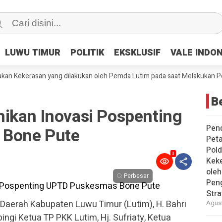
LUWU TIMUR
LUWU TIMUR
POLITIK
POLITIK
EKSKLUSIF
EKSKLUSIF
VALE INDO
VALE INDO
kerasan yang dilakukan oleh Pemda Lutim pada saat Melakukan Penggusur
Be
ikan Inovasi Pospenting
Pen
Bone Pute
Peta
Pold
0
Keke
ole
Perbesar
Pen
Stra
 Daerah Kabupaten Luwu Timur (Lutim), H. Bahri
Agust
ingi Ketua TP PKK Lutim, Hj. Sufriaty, Ketua