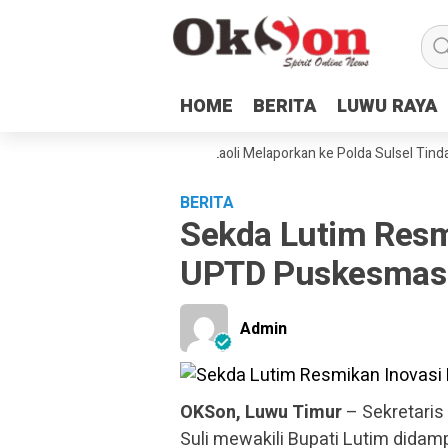
HOME
HOME
BERITA
BERITA
LUWU RAYA
LUWU RAYA
amping Hukum dan Petani Laoli Melaporkan ke Polda Sulsel Tindakan Ke
BERITA
Sekda Lutim Resm
UPTD Puskesmas 
Admin
OKSon, Luwu Timur
– Sekretaris
Suli mewakili Bupati Lutim didamp