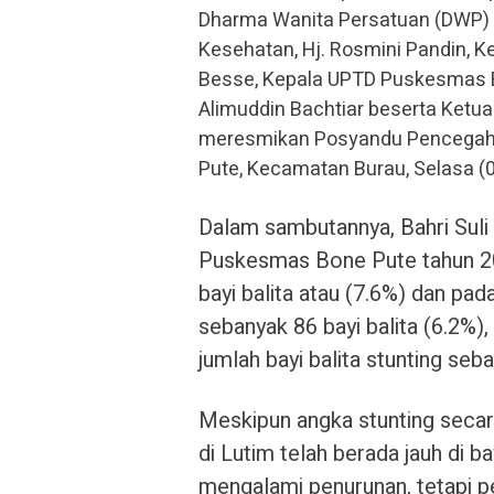
Dharma Wanita Persatuan (DWP) Lu
Kesehatan, Hj. Rosmini Pandin, K
Besse, Kepala UPTD Puskesmas B
Alimuddin Bachtiar beserta Ketu
meresmikan Posyandu Pencegaha
Pute, Kecamatan Burau, Selasa (
Dalam sambutannya, Bahri Sul
Puskesmas Bone Pute tahun 20
bayi balita atau (7.6%) dan pad
sebanyak 86 bayi balita (6.2%)
jumlah bayi balita stunting seb
Meskipun angka stunting seca
di Lutim telah berada jauh di 
mengalami penurunan, tetapi per