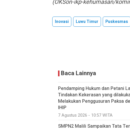
(OKSon-ikp-kehumasan/komin
Inovasi
Luwu Timur
Puskesmas
Baca Lainnya
Pendamping Hukum dan Petani Lao
Tindakan Kekerasan yang dilakuk
Melakukan Penggusuran Paksa dem
IHIP
7 Agustus 2026 - 10:57 WITA
SMPN2 Malili Sampaikan Tata Ter