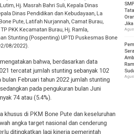
SMP
tim, Hj. Masrah Bahri Suli, Kepala Dinas
Tata
epala Dinas Pendidikan dan Kebudayaan, La
Oran
one Pute, Latifah Nurjannah, Camat Burau,
Jika
a TP PKK Kecamatan Burau, Hj. Ramla,
Agust
n Stunting (Pospenting) UPTD Puskesmas Bone
Pem
02/08/2022).
Ser
Amb
i mengatakan bahwa, berdasarkan data
Ram
21 tercatat jumlah stunting sebanyak 102
Suda
Agust
a bulan Februari tahun 2022 jumlah stunting
, sedangkan pada pengukuran bulan Juni
anyak 74 atau (5.4%).
ra khusus di PKM Bone Pute dan keseluruhan
bawah angka target nasional dan cenderung
lu ditingkatkan lagi kinerja pemerintah