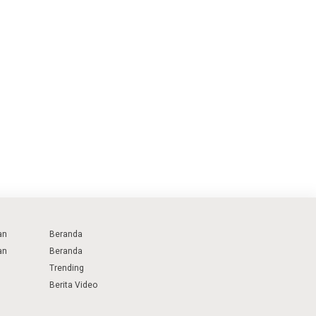
an
Beranda
an
Beranda
Trending
Berita Video