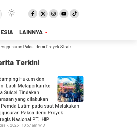
NESIA
NESIA
LAINNYA
LAINNYA
an Paksa demi Proyek Strategis Nasional PT. IHIP
SMPN2 Malili Sam
rita Terkini
damping Hukum dan
ni Laoli Melaporkan ke
a Sulsel Tindakan
rasan yang dilakukan
h Pemda Lutim pada saat Melakukan
ggusuran Paksa demi Proyek
tegis Nasional PT. IHIP
us 7, 2026 | 10:57 am WIB