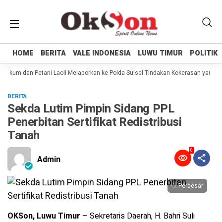
HOME
HOME
BERITA
BERITA
VALE INDONESIA
VALE INDONESIA
LUWU TIMUR
LUWU TIMUR
POLITIK
POLITIK
ukum dan Petani Laoli Melaporkan ke Polda Sulsel Tindakan Kekerasan yang dil
BERITA
Sekda Lutim Pimpin Sidang PPL
Penerbitan Sertifikat Redistribusi
Tanah
0
Admin
Perbesar
OKSon, Luwu Timur
– Sekretaris Daerah, H. Bahri Suli