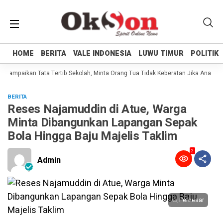
HOME
HOME
BERITA
BERITA
VALE INDONESIA
VALE INDONESIA
LUWU TIMUR
LUWU TIMUR
POLITIK
POLITIK
i Sampaikan Tata Tertib Sekolah, Minta Orang Tua Tidak Keberatan Jika Anaknya
BERITA
Reses Najamuddin di Atue, Warga
Minta Dibangunkan Lapangan Sepak
Bola Hingga Baju Majelis Taklim
2
Admin
Perbesar