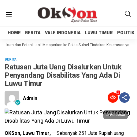
HOME
HOME
BERITA
BERITA
VALE INDONESIA
VALE INDONESIA
LUWU TIMUR
LUWU TIMUR
POLITIK
POLITIK
ukum dan Petani Laoli Melaporkan ke Polda Sulsel Tindakan Kekerasan yang dil
BERITA
Ratusan Juta Uang Disalurkan Untuk
Penyandang Disabilitas Yang Ada Di
Luwu Timur
2
Admin
Perbesar
OKSon, Luwu Timur,
– Sebanyak 251 Juta Rupiah uang