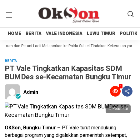
HOME
HOME
BERITA
BERITA
VALE INDONESIA
VALE INDONESIA
LUWU TIMUR
LUWU TIMUR
POLITIK
POLITIK
kum dan Petani Laoli Melaporkan ke Polda Sulsel Tindakan Kekerasan yang dil
BERITA
PT Vale Tingkatkan Kapasitas SDM
BUMDes se-Kecamatan Bungku Timur
1
Admin
Perbesar
OKSon, Bungku Timur
– PT Vale turut mendukung
berbagai program yang digalakkan pemerintah setempat,