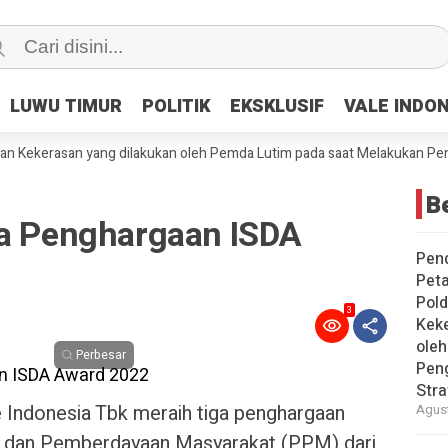
LUWU TIMUR
LUWU TIMUR
POLITIK
POLITIK
EKSKLUSIF
EKSKLUSIF
VALE INDO
VALE INDO
kerasan yang dilakukan oleh Pemda Lutim pada saat Melakukan Penggusu
Be
ga Penghargaan ISDA
Pen
Peta
Pold
3
Keke
ole
Perbesar
Pen
Stra
 Indonesia Tbk meraih tiga penghargaan
Agust
dan Pemberdayaan Masyarakat (PPM) dari