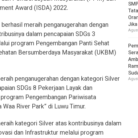
SMP
pment Award (ISDA) 2022.
Tata
Oran
 berhasil meraih penganugerahan dengan
Jika
Agust
tribusinya dalam pencapaian SDGs 3
lalui program Pengembangan Panti Sehat
Pem
esehatan Bersumberdaya Masyarakat (UKBM)
Ser
Amb
Ram
Suda
eraih penganugerahan dengan kategori Silver
Agust
apaian SDGs 8 Pekerjaan Layak dan
 program Pengembangan Pariwisata
a Waa River Park” di Luwu Timur.
raih kategori Silver atas kontribusinya dalam
ovasi dan Infrastruktur melalui program