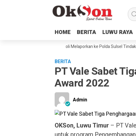
HOME
HOME
BERITA
BERITA
LUWU RAYA
LUWU RAYA
amping Hukum dan Petani Laoli Melaporkan ke Polda Sulsel Tindakan Ke
BERITA
PT Vale Sabet Ti
Award 2022
Admin
OKSon, Luwu Timur
– PT Vale
untuk program Pengembangan 