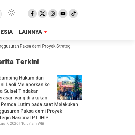
NESIA
NESIA
LAINNYA
LAINNYA
ran Paksa demi Proyek Strategis Nasional PT. IHIP
SMPN2 Malili Sam
rita Terkini
damping Hukum dan
ni Laoli Melaporkan ke
a Sulsel Tindakan
rasan yang dilakukan
h Pemda Lutim pada saat Melakukan
ggusuran Paksa demi Proyek
tegis Nasional PT. IHIP
us 7, 2026 | 10:57 am WIB