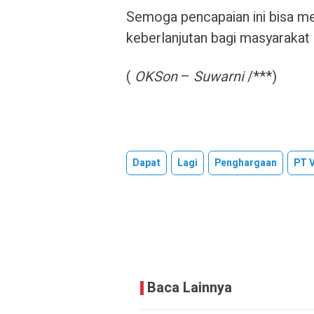
Semoga pencapaian ini bisa m
keberlanjutan bagi masyarakat
(
OKSon
–
Suwarni
/***)
Dapat
Lagi
Penghargaan
PT 
Baca Lainnya