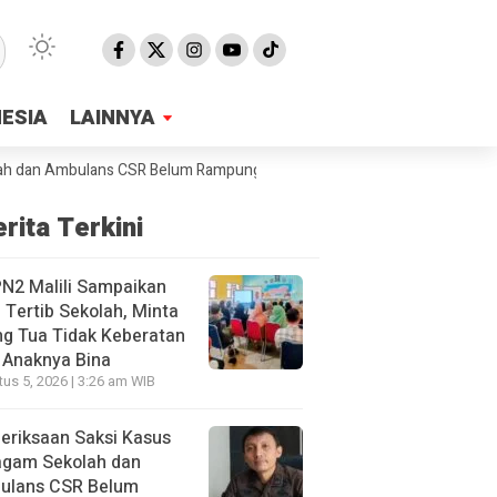
NESIA
NESIA
LAINNYA
LAINNYA
 Ambulans CSR Belum Rampung, Jaksa Sebut Sudah 40 Orang Yang Dipe
rita Terkini
N2 Malili Sampaikan
 Tertib Sekolah, Minta
g Tua Tidak Keberatan
 Anaknya Bina
us 5, 2026 | 3:26 am WIB
eriksaan Saksi Kasus
agam Sekolah dan
ulans CSR Belum