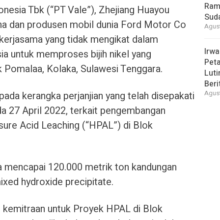
Ram
onesia Tbk (“PT Vale”), Zhejiang Huayou
Suda
ina dan produsen mobil dunia Ford Motor Co
Agust
kerjasama yang tidak mengikat dalam
Irwa
sia untuk memproses bijih nikel yang
Peta
k Pomalaa, Kolaka, Sulawesi Tenggara.
Luti
Beri
ada kerangka perjanjian yang telah disepakati
Agust
a 27 April 2022, terkait pengembangan
sure Acid Leaching (“HPAL”) di Blok
ga mencapai 120.000 metrik ton kandungan
ixed hydroxide precipitate.
 kemitraan untuk Proyek HPAL di Blok