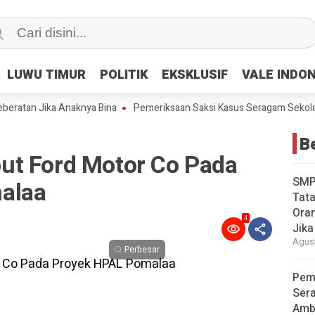
LUWU TIMUR
LUWU TIMUR
POLITIK
POLITIK
EKSKLUSIF
EKSKLUSIF
VALE INDO
VALE INDO
an Jika Anaknya Bina
Pemeriksaan Saksi Kasus Seragam Sekolah dan
Be
ut Ford Motor Co Pada
SMP
alaa
Tata
Oran
4
Jika
Agust
Perbesar
Pem
Ser
Amb