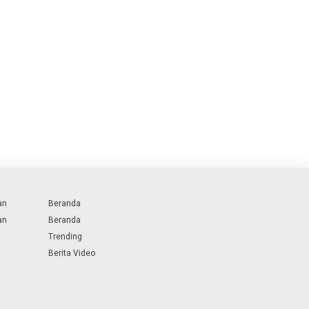
an
Beranda
an
Beranda
Trending
Berita Video