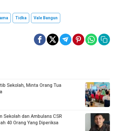
ama
Tidka
Vale Bangun
tib Sekolah, Minta Orang Tua
na
m Sekolah dan Ambulans CSR
h 40 Orang Yang Diperiksa