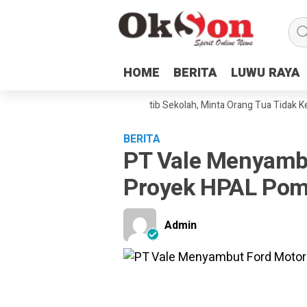
HOME
HOME
BERITA
BERITA
LUWU RAYA
LUWU RAYA
2 Malili Sampaikan Tata Tertib Sekolah, Minta Orang Tua Tidak Keberat
BERITA
PT Vale Menyamb
Proyek HPAL Pom
Admin