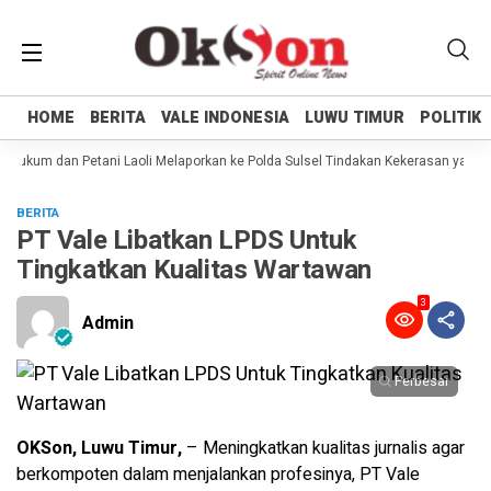
HOME
HOME
BERITA
BERITA
VALE INDONESIA
VALE INDONESIA
LUWU TIMUR
LUWU TIMUR
POLITIK
POLITIK
ukum dan Petani Laoli Melaporkan ke Polda Sulsel Tindakan Kekerasan yang di
BERITA
PT Vale Libatkan LPDS Untuk
Tingkatkan Kualitas Wartawan
3
Admin
Perbesar
OKSon, Luwu Timur,
– Meningkatkan kualitas jurnalis agar
berkompoten dalam menjalankan profesinya, PT Vale