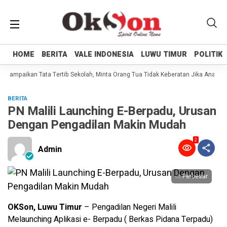
HOME
HOME
BERITA
BERITA
VALE INDONESIA
VALE INDONESIA
LUWU TIMUR
LUWU TIMUR
POLITIK
POLITIK
i Sampaikan Tata Tertib Sekolah, Minta Orang Tua Tidak Keberatan Jika Anaknya
BERITA
PN Malili Launching E-Berpadu, Urusan
Dengan Pengadilan Makin Mudah
2
Admin
Perbesar
OKSon, Luwu Timur
– Pengadilan Negeri Malili
Melaunching Aplikasi e- Berpadu ( Berkas Pidana Terpadu)