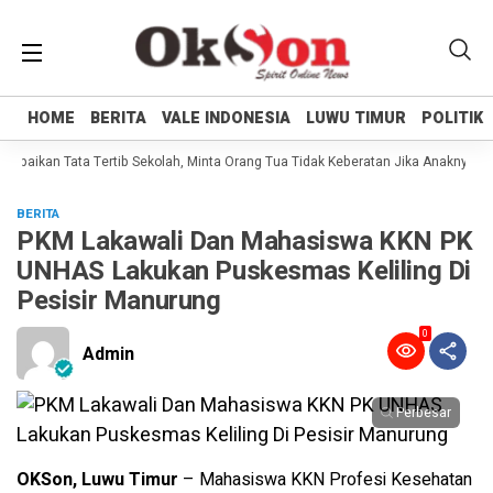
HOME
HOME
BERITA
BERITA
VALE INDONESIA
VALE INDONESIA
LUWU TIMUR
LUWU TIMUR
POLITIK
POLITIK
ampaikan Tata Tertib Sekolah, Minta Orang Tua Tidak Keberatan Jika Anaknya Bi
BERITA
PKM Lakawali Dan Mahasiswa KKN PK
UNHAS Lakukan Puskesmas Keliling Di
Pesisir Manurung
0
Admin
Perbesar
OKSon, Luwu Timur
– Mahasiswa KKN Profesi Kesehatan