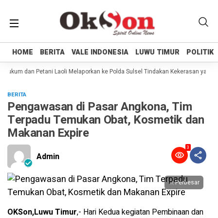
HOME
HOME
BERITA
BERITA
VALE INDONESIA
VALE INDONESIA
LUWU TIMUR
LUWU TIMUR
POLITIK
POLITIK
ukum dan Petani Laoli Melaporkan ke Polda Sulsel Tindakan Kekerasan yang di
BERITA
Pengawasan di Pasar Angkona, Tim
Terpadu Temukan Obat, Kosmetik dan
Makanan Expire
3
Admin
Perbesar
OKSon,Luwu Timur
,- Hari Kedua kegiatan Pembinaan dan