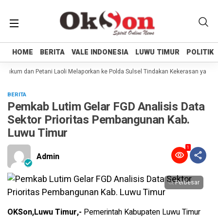
HOME
HOME
BERITA
BERITA
VALE INDONESIA
VALE INDONESIA
LUWU TIMUR
LUWU TIMUR
POLITIK
POLITIK
ukum dan Petani Laoli Melaporkan ke Polda Sulsel Tindakan Kekerasan yang dil
BERITA
Pemkab Lutim Gelar FGD Analisis Data
Sektor Prioritas Pembangunan Kab.
Luwu Timur
1
Admin
Perbesar
OKSon,Luwu Timur,-
Pemerintah Kabupaten Luwu Timur