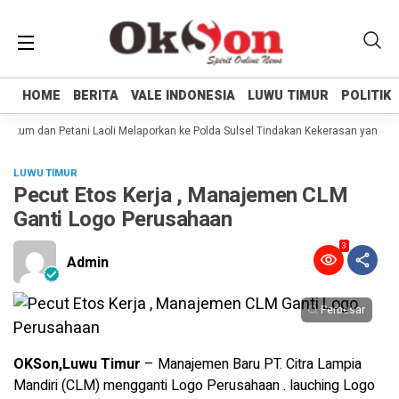
HOME
HOME
BERITA
BERITA
VALE INDONESIA
VALE INDONESIA
LUWU TIMUR
LUWU TIMUR
POLITIK
POLITIK
kum dan Petani Laoli Melaporkan ke Polda Sulsel Tindakan Kekerasan yang dila
LUWU TIMUR
Pecut Etos Kerja , Manajemen CLM
Ganti Logo Perusahaan
3
Admin
Perbesar
OKSon,Luwu Timur
– Manajemen Baru PT. Citra Lampia
Mandiri (CLM) mengganti Logo Perusahaan . lauching Logo