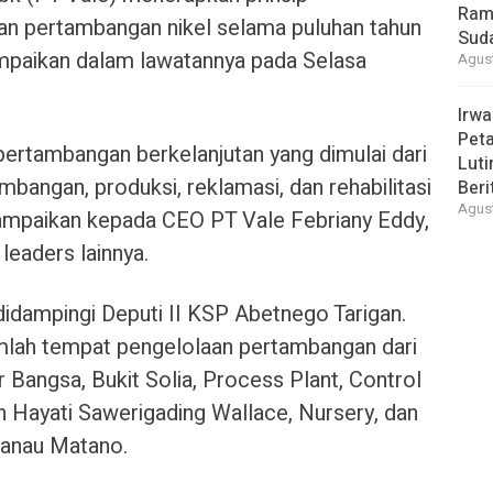
Ram
an pertambangan nikel selama puluhan tahun
Suda
ampaikan dalam lawatannya pada Selasa
Agust
Irwa
Peta
pertambangan berkelanjutan yang dimulai dari
Luti
angan, produksi, reklamasi, dan rehabilitasi
Beri
Agust
sampaikan kepada CEO PT Vale Febriany Eddy,
 leaders lainnya.
didampingi Deputi II KSP Abetnego Tarigan.
lah tempat pengelolaan pertambangan dari
r Bangsa, Bukit Solia, Process Plant, Control
ayati Sawerigading Wallace, Nursery, dan
Danau Matano.