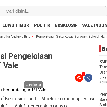
LUWU TIMUR
LUWU TIMUR
POLITIK
POLITIK
EKSKLUSIF
EKSKLUSIF
VALE INDO
VALE INDO
ka Anaknya Bina
Pemeriksaan Saksi Kasus Seragam Sekolah dan Amb
Be
si Pengelolaan
SMP
 Vale
Tata
Oran
0
Jika
Agust
Perbesar
Pem
af Kepresidenan Dr. Moeldoko mengapresiasi
Ser
Amb
bk (PT Vale) menerapkan prinsip