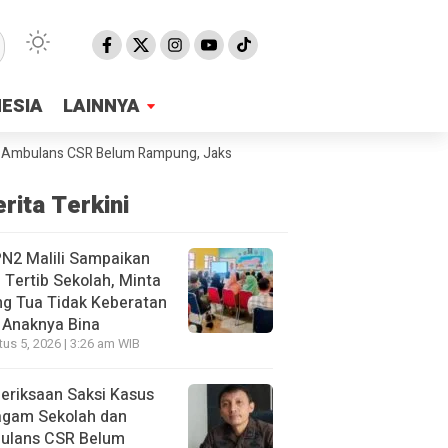
NESIA
NESIA
LAINNYA
LAINNYA
ulans CSR Belum Rampung, Jaksa Sebut Sudah 40 Orang Yang Diperiksa
rita Terkini
N2 Malili Sampaikan
 Tertib Sekolah, Minta
g Tua Tidak Keberatan
 Anaknya Bina
us 5, 2026 | 3:26 am WIB
eriksaan Saksi Kasus
agam Sekolah dan
ulans CSR Belum