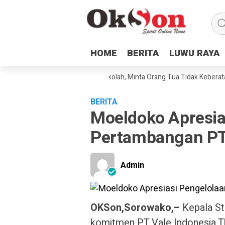
HOME
HOME
BERITA
BERITA
LUWU RAYA
LUWU RAYA
ili Sampaikan Tata Tertib Sekolah, Minta Orang Tua Tidak Keberatan Ji
BERITA
Moeldoko Apresia
Pertambangan PT
Admin
OKSon,Sorowako,–
Kepala St
komitmen PT Vale Indonesia T