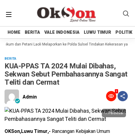
HOME
HOME
BERITA
BERITA
VALE INDONESIA
VALE INDONESIA
LUWU TIMUR
LUWU TIMUR
POLITIK
POLITIK
ukum dan Petani Laoli Melaporkan ke Polda Sulsel Tindakan Kekerasan yang di
BERITA
KUA-PPAS TA 2024 Mulai Dibahas,
Sekwan Sebut Pembahasannya Sangat
Teliti dan Cermat
3
Admin
Perbesar
OKSon,Luwu Timur,-
Rancangan Kebijakan Umum