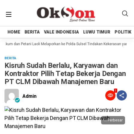
HOME
HOME
BERITA
BERITA
VALE INDONESIA
VALE INDONESIA
LUWU TIMUR
LUWU TIMUR
POLITIK
POLITIK
ukum dan Petani Laoli Melaporkan ke Polda Sulsel Tindakan Kekerasan yang dil
BERITA
Kisruh Sudah Berlalu, Karyawan dan
Kontraktor Pilih Tetap Bekerja Dengan
PT CLM Dibawah Manajemen Baru
1
Admin
Perbesar