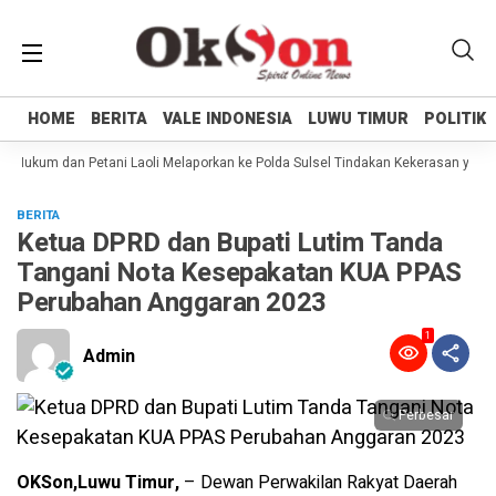
HOME
HOME
BERITA
BERITA
VALE INDONESIA
VALE INDONESIA
LUWU TIMUR
LUWU TIMUR
POLITIK
POLITIK
 Hukum dan Petani Laoli Melaporkan ke Polda Sulsel Tindakan Kekerasan yang d
BERITA
Ketua DPRD dan Bupati Lutim Tanda
Tangani Nota Kesepakatan KUA PPAS
Perubahan Anggaran 2023
1
Admin
Perbesar
OKSon,Luwu Timur,
– Dewan Perwakilan Rakyat Daerah