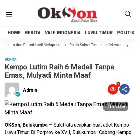
HOME
HOME
BERITA
BERITA
VALE INDONESIA
VALE INDONESIA
LUWU TIMUR
LUWU TIMUR
POLITIK
POLITIK
Hukum dan Petani Laoli Melaporkan ke Polda Sulsel Tindakan Kekerasan yang di
BERITA
Kempo Lutim Raih 6 Medali Tanpa
Emas, Mulyadi Minta Maaf
3
Admin
Perbesar
OKSon, Bulukumba
– Salut kita ucapkan buat atlet Kempo
Luwu Timur, Di Porprov ke XVII, Bulukumba, Cabang Kempo