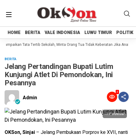
HOME
HOME
BERITA
BERITA
VALE INDONESIA
VALE INDONESIA
LUWU TIMUR
LUWU TIMUR
POLITIK
POLITIK
 Sampaikan Tata Tertib Sekolah, Minta Orang Tua Tidak Keberatan Jika Anaknya 
BERITA
Jelang Pertandingan Bupati Lutim
Kunjungi Atlet Di Pemondokan, Ini
Pesannya
3
Admin
Perbesar
OKSon, Sinjai
– Jelang Pembukaan Porprov ke XVII, nanti