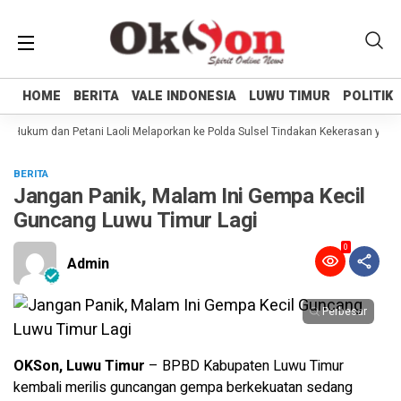
HOME
HOME
BERITA
BERITA
VALE INDONESIA
VALE INDONESIA
LUWU TIMUR
LUWU TIMUR
POLITIK
POLITIK
 Hukum dan Petani Laoli Melaporkan ke Polda Sulsel Tindakan Kekerasan yang d
BERITA
Jangan Panik, Malam Ini Gempa Kecil
Guncang Luwu Timur Lagi
0
Admin
Perbesar
OKSon, Luwu Timur
– BPBD Kabupaten Luwu Timur
kembali merilis guncangan gempa berkekuatan sedang