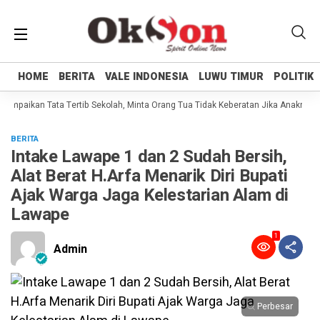
HOME
HOME
BERITA
BERITA
VALE INDONESIA
VALE INDONESIA
LUWU TIMUR
LUWU TIMUR
POLITIK
POLITIK
Sampaikan Tata Tertib Sekolah, Minta Orang Tua Tidak Keberatan Jika Anaknya B
BERITA
Intake Lawape 1 dan 2 Sudah Bersih,
Alat Berat H.Arfa Menarik Diri Bupati
Ajak Warga Jaga Kelestarian Alam di
Lawape
1
Admin
Perbesar