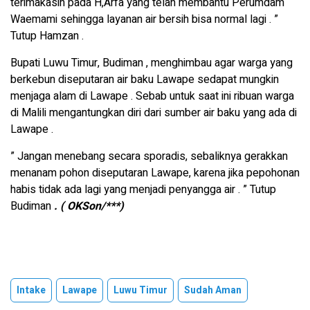
terimakasih pada H,Arfa yang telah membantu Perumdam
Waemami sehingga layanan air bersih bisa normal lagi . ”
Tutup Hamzan .
Bupati Luwu Timur, Budiman , menghimbau agar warga yang
berkebun diseputaran air baku Lawape sedapat mungkin
menjaga alam di Lawape . Sebab untuk saat ini ribuan warga
di Malili mengantungkan diri dari sumber air baku yang ada di
Lawape .
” Jangan menebang secara sporadis, sebaliknya gerakkan
menanam pohon diseputaran Lawape, karena jika pepohonan
habis tidak ada lagi yang menjadi penyangga air . ” Tutup
Budiman
. ( OKSon/***)
Intake
Lawape
Luwu Timur
Sudah Aman