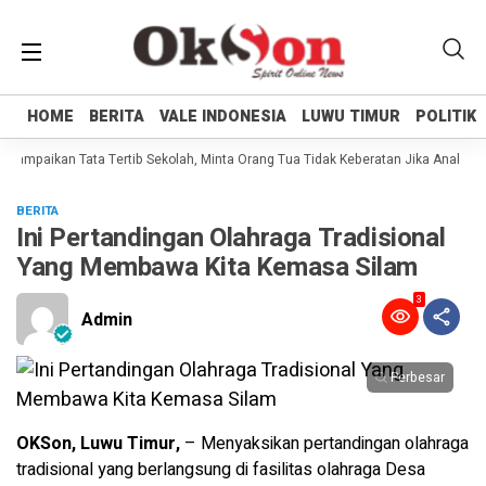
HOME
HOME
BERITA
BERITA
VALE INDONESIA
VALE INDONESIA
LUWU TIMUR
LUWU TIMUR
POLITIK
POLITIK
 Sampaikan Tata Tertib Sekolah, Minta Orang Tua Tidak Keberatan Jika Anaknya 
BERITA
Ini Pertandingan Olahraga Tradisional
Yang Membawa Kita Kemasa Silam
3
Admin
Perbesar
OKSon, Luwu Timur,
– Menyaksikan pertandingan olahraga
tradisional yang berlangsung di fasilitas olahraga Desa