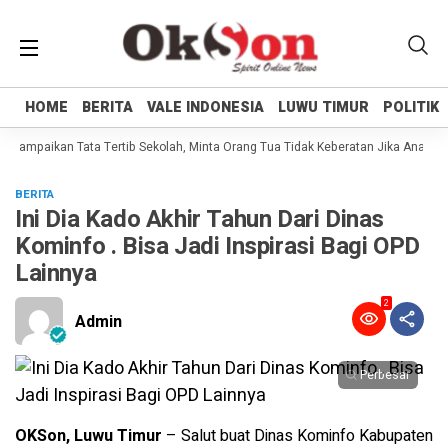
HOME
HOME
BERITA
BERITA
VALE INDONESIA
VALE INDONESIA
LUWU TIMUR
LUWU TIMUR
POLITIK
POLITIK
i Sampaikan Tata Tertib Sekolah, Minta Orang Tua Tidak Keberatan Jika Anaknya
BERITA
Ini Dia Kado Akhir Tahun Dari Dinas
Kominfo . Bisa Jadi Inspirasi Bagi OPD
Lainnya
2
Admin
Perbesar
OKSon, Luwu Timur
– Salut buat Dinas Kominfo Kabupaten