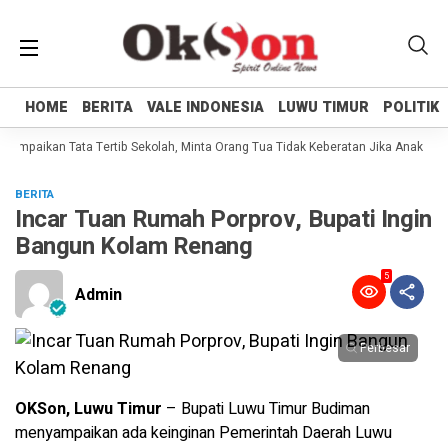
HOME
HOME
BERITA
BERITA
VALE INDONESIA
VALE INDONESIA
LUWU TIMUR
LUWU TIMUR
POLITIK
POLITIK
Sampaikan Tata Tertib Sekolah, Minta Orang Tua Tidak Keberatan Jika Anaknya B
BERITA
Incar Tuan Rumah Porprov, Bupati Ingin
Bangun Kolam Renang
5
Admin
Perbesar
OKSon, Luwu Timur
– Bupati Luwu Timur Budiman
menyampaikan ada keinginan Pemerintah Daerah Luwu