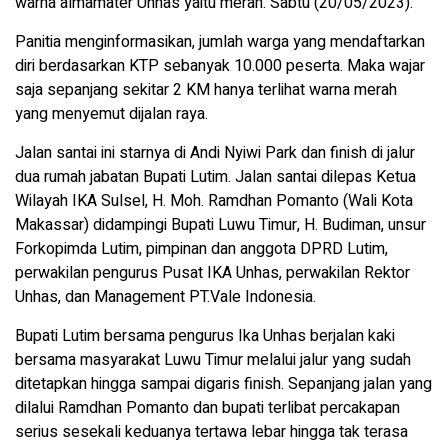
warna almamater Unhas yaitu merah. Sabtu (20/05/2023).
Panitia menginformasikan, jumlah warga yang mendaftarkan
diri berdasarkan KTP sebanyak 10.000 peserta. Maka wajar
saja sepanjang sekitar 2 KM hanya terlihat warna merah
yang menyemut dijalan raya.
Jalan santai ini starnya di Andi Nyiwi Park dan finish di jalur
dua rumah jabatan Bupati Lutim. Jalan santai dilepas Ketua
Wilayah IKA Sulsel, H. Moh. Ramdhan Pomanto (Wali Kota
Makassar) didampingi Bupati Luwu Timur, H. Budiman, unsur
Forkopimda Lutim, pimpinan dan anggota DPRD Lutim,
perwakilan pengurus Pusat IKA Unhas, perwakilan Rektor
Unhas, dan Management PT.Vale Indonesia.
Bupati Lutim bersama pengurus Ika Unhas berjalan kaki
bersama masyarakat Luwu Timur melalui jalur yang sudah
ditetapkan hingga sampai digaris finish. Sepanjang jalan yang
dilalui Ramdhan Pomanto dan bupati terlibat percakapan
serius sesekali keduanya tertawa lebar hingga tak terasa