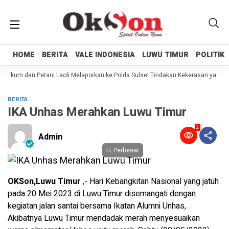
HOME
HOME
BERITA
BERITA
VALE INDONESIA
VALE INDONESIA
LUWU TIMUR
LUWU TIMUR
POLITIK
POLITIK
ukum dan Petani Laoli Melaporkan ke Polda Sulsel Tindakan Kekerasan yang dil
BERITA
IKA Unhas Merahkan Luwu Timur
2
Admin
Perbesar
OKSon,Luwu Timur
,- Hari Kebangkitan Nasional yang jatuh
pada 20 Mei 2023 di Luwu Timur disemangati dengan
kegiatan jalan santai bersama Ikatan Alumni Unhas,
Akibatnya Luwu Timur mendadak merah menyesuaikan