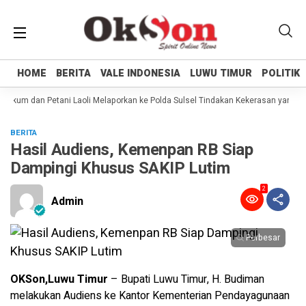
HOME
HOME
BERITA
BERITA
VALE INDONESIA
VALE INDONESIA
LUWU TIMUR
LUWU TIMUR
POLITIK
POLITIK
ukum dan Petani Laoli Melaporkan ke Polda Sulsel Tindakan Kekerasan yang dil
BERITA
Hasil Audiens, Kemenpan RB Siap
Dampingi Khusus SAKIP Lutim
2
Admin
Perbesar
OKSon,Luwu Timur
– Bupati Luwu Timur, H. Budiman
melakukan Audiens ke Kantor Kementerian Pendayagunaan