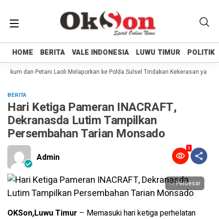
HOME
HOME
BERITA
BERITA
VALE INDONESIA
VALE INDONESIA
LUWU TIMUR
LUWU TIMUR
POLITIK
POLITIK
ukum dan Petani Laoli Melaporkan ke Polda Sulsel Tindakan Kekerasan yang dil
BERITA
Hari Ketiga Pameran INACRAFT,
Dekranasda Lutim Tampilkan
Persembahan Tarian Monsado
3
Admin
Perbesar
OKSon,Luwu Timur
– Memasuki hari ketiga perhelatan