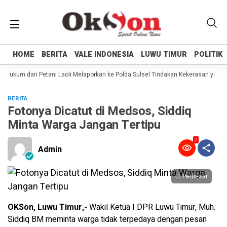
HOME
HOME
BERITA
BERITA
VALE INDONESIA
VALE INDONESIA
LUWU TIMUR
LUWU TIMUR
POLITIK
POLITIK
Hukum dan Petani Laoli Melaporkan ke Polda Sulsel Tindakan Kekerasan yang di
BERITA
Fotonya Dicatut di Medsos, Siddiq
Minta Warga Jangan Tertipu
2
Admin
Perbesar
OKSon, Luwu Timur,-
Wakil Ketua I DPR Luwu Timur, Muh.
Siddiq BM meminta warga tidak terpedaya dengan pesan