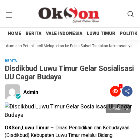
HOME
HOME
BERITA
BERITA
VALE INDONESIA
VALE INDONESIA
LUWU TIMUR
LUWU TIMUR
POLITIK
POLITIK
ukum dan Petani Laoli Melaporkan ke Polda Sulsel Tindakan Kekerasan yang dil
BERITA
Disdikbud Luwu Timur Gelar Sosialisasi
UU Cagar Budaya
2
Admin
Perbesar
OKSon,Luwu Timur
– Dinas Pendidikan dan Kebudayaan
(Disdikbud) Kebupaten Luwu Timur melalui Bidang