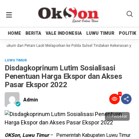
HOME
HOME
BERITA
BERITA
VALE INDONESIA
VALE INDONESIA
LUWU TIMUR
LUWU TIMUR
POLITIK
POLITIK
Hukum dan Petani Laoli Melaporkan ke Polda Sulsel Tindakan Kekerasan yang d
LUWU TIMUR
Disdagkoprinum Lutim Sosialisasi
Penentuan Harga Ekspor dan Akses
Pasar Ekspor 2022
5
Admin
Perbesar
OKSon, Luwu Timur
– Pemerintah Kabupaten Luwu Timur