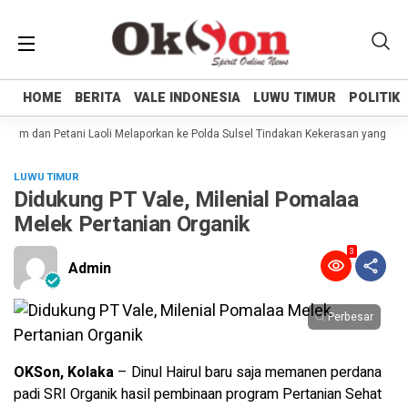
HOME
HOME
BERITA
BERITA
VALE INDONESIA
VALE INDONESIA
LUWU TIMUR
LUWU TIMUR
POLITIK
POLITIK
m dan Petani Laoli Melaporkan ke Polda Sulsel Tindakan Kekerasan yang dilaku
LUWU TIMUR
Didukung PT Vale, Milenial Pomalaa
Melek Pertanian Organik
3
Admin
Perbesar
OKSon, Kolaka
– Dinul Hairul baru saja memanen perdana
padi SRI Organik hasil pembinaan program Pertanian Sehat