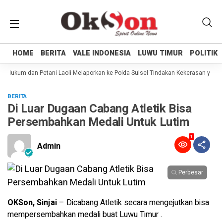
HOME
HOME
BERITA
BERITA
VALE INDONESIA
VALE INDONESIA
LUWU TIMUR
LUWU TIMUR
POLITIK
POLITIK
 Hukum dan Petani Laoli Melaporkan ke Polda Sulsel Tindakan Kekerasan yang d
BERITA
Di Luar Dugaan Cabang Atletik Bisa
Persembahkan Medali Untuk Lutim
1
Admin
Perbesar
OKSon, Sinjai
– Dicabang Atletik secara mengejutkan bisa
mempersembahkan medali buat Luwu Timur .