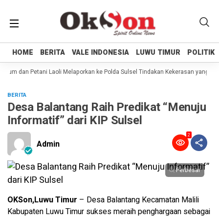
HOME
HOME
BERITA
BERITA
VALE INDONESIA
VALE INDONESIA
LUWU TIMUR
LUWU TIMUR
POLITIK
POLITIK
um dan Petani Laoli Melaporkan ke Polda Sulsel Tindakan Kekerasan yang dila
BERITA
Desa Balantang Raih Predikat “Menuju
Informatif” dari KIP Sulsel
2
Admin
Perbesar
OKSon,Luwu Timur
– Desa Balantang Kecamatan Malili
Kabupaten Luwu Timur sukses meraih penghargaan sebagai