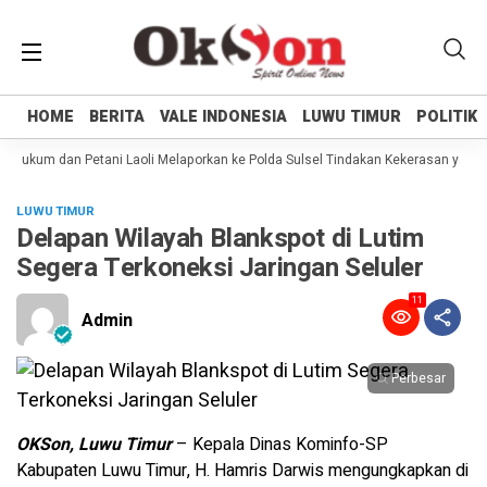
HOME
HOME
BERITA
BERITA
VALE INDONESIA
VALE INDONESIA
LUWU TIMUR
LUWU TIMUR
POLITIK
POLITIK
Hukum dan Petani Laoli Melaporkan ke Polda Sulsel Tindakan Kekerasan yang d
LUWU TIMUR
Delapan Wilayah Blankspot di Lutim
Segera Terkoneksi Jaringan Seluler
11
Admin
Perbesar
OKSon, Luwu Timur
– Kepala Dinas Kominfo-SP
Kabupaten Luwu Timur, H. Hamris Darwis mengungkapkan di