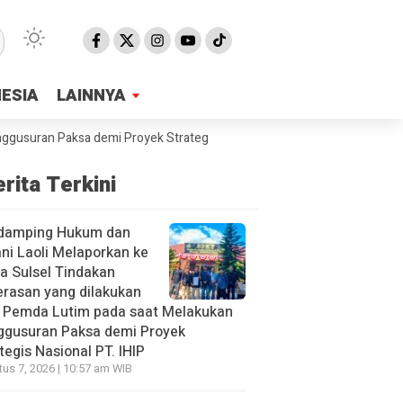
NESIA
NESIA
LAINNYA
LAINNYA
an Paksa demi Proyek Strategis Nasional PT. IHIP
SMPN2 Malili Samp
rita Terkini
damping Hukum dan
ni Laoli Melaporkan ke
a Sulsel Tindakan
rasan yang dilakukan
h Pemda Lutim pada saat Melakukan
ggusuran Paksa demi Proyek
tegis Nasional PT. IHIP
us 7, 2026 | 10:57 am WIB