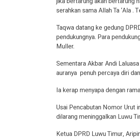
jika bertarung akan bertarung h
serahkan sama Allah Ta ‘Ala . 
Taqwa datang ke gedung DPRD L
pendukungnya. Para pendukung
Muller.
Sementara Akbar Andi Laluasa
auranya penuh percaya diri da
Ia kerap menyapa dengan rama
Usai Pencabutan Nomor Urut in
dilarang meninggalkan Luwu Tim
Ketua DPRD Luwu Timur, Aripi