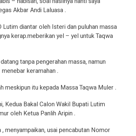
abis – habisan, soal hasilnya nanti saya
Tegas Akbar Andi Laluasa .
utim diantar oleh Isteri dan puluhan massa
nya kerap.meberikan yel – yel untuk Taqwa
 datang tanpa pengerahan massa, namun
n menebar keramahan .
h meskipun itu kepada Massa Taqwa Muler .
i, Kedua Bakal Calon Wakil Bupati Lutim
ur oleh Ketua Panlih Aripin .
n , menyampaikan, usai pencabutan Nomor