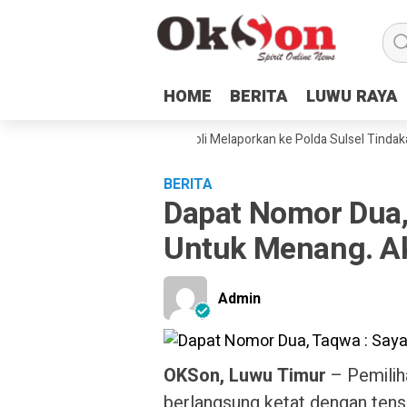
HOME
HOME
BERITA
BERITA
LUWU RAYA
LUWU RAYA
mping Hukum dan Petani Laoli Melaporkan ke Polda Sulsel Tindakan Kek
BERITA
Dapat Nomor Dua,
Untuk Menang. Akb
Admin
OKSon, Luwu Timur
– Pemilih
berlangsung ketat dengan tensi