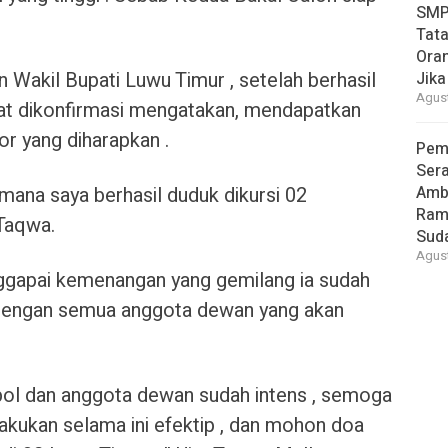
SMP
Tata
Oran
 Wakil Bupati Luwu Timur , setelah berhasil
Jika
Agust
at dikonfirmasi mengatakan, mendapatkan
r yang diharapkan .
Pem
Ser
imana saya berhasil duduk dikursi 02
Amb
Ram
 Taqwa.
Suda
Agust
gapai kemenangan yang gemilang ia sudah
 dengan semua anggota dewan yang akan
pol dan anggota dewan sudah intens , semoga
akukan selama ini efektip , dan mohon doa