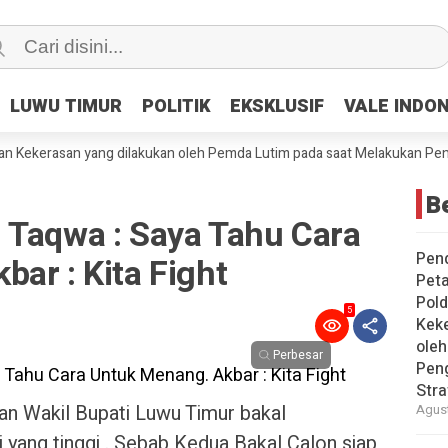
LUWU TIMUR
LUWU TIMUR
POLITIK
POLITIK
EKSKLUSIF
EKSKLUSIF
VALE INDO
VALE INDO
erasan yang dilakukan oleh Pemda Lutim pada saat Melakukan Penggusur
Be
 Taqwa : Saya Tahu Cara
Pen
ar : Kita Fight
Peta
Pold
5
Keke
ole
Perbesar
Pen
Stra
an Wakil Bupati Luwu Timur bakal
Agust
 yang tinggi . Sebab Kedua Bakal Calon siap