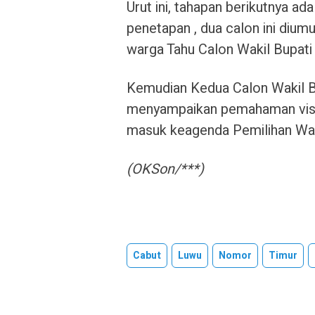
Urut ini, tahapan berikutnya a
penetapan , dua calon ini diu
warga Tahu Calon Wakil Bupati 
Kemudian Kedua Calon Wakil Bu
menyampaikan pemahaman visi 
masuk keagenda Pemilihan Waki
(OKSon/***)
Cabut
Luwu
Nomor
Timur