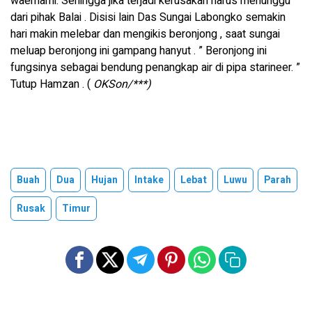
waemami. Sehingga jika terjadi kerusakan harus menunggu
dari pihak Balai . Disisi lain Das Sungai Labongko semakin
hari makin melebar dan mengikis beronjong , saat sungai
meluap beronjong ini gampang hanyut . ” Beronjong ini
fungsinya sebagai bendung penangkap air di pipa starineer. ”
Tutup Hamzan . (
OKSon/***)
Buah
Dua
Hujan
Intake
Lebat
Luwu
Parah
Rusak
Timur