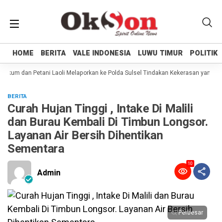
HOME
HOME
BERITA
BERITA
VALE INDONESIA
VALE INDONESIA
LUWU TIMUR
LUWU TIMUR
POLITIK
POLITIK
kum dan Petani Laoli Melaporkan ke Polda Sulsel Tindakan Kekerasan yang dila
BERITA
Curah Hujan Tinggi , Intake Di Malili
dan Burau Kembali Di Timbun Longsor.
Layanan Air Bersih Dihentikan
Sementara
10
Admin
Perbesar