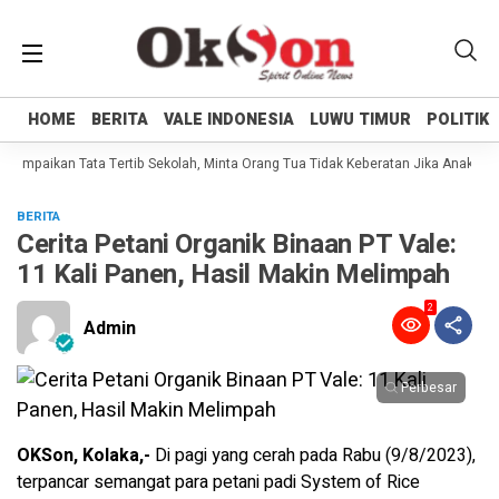
HOME
HOME
BERITA
BERITA
VALE INDONESIA
VALE INDONESIA
LUWU TIMUR
LUWU TIMUR
POLITIK
POLITIK
 Sampaikan Tata Tertib Sekolah, Minta Orang Tua Tidak Keberatan Jika Anaknya 
BERITA
Cerita Petani Organik Binaan PT Vale:
11 Kali Panen, Hasil Makin Melimpah
2
Admin
Perbesar
OKSon, Kolaka,-
Di pagi yang cerah pada Rabu (9/8/2023),
terpancar semangat para petani padi System of Rice