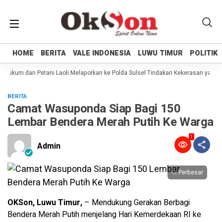
HOME
HOME
BERITA
BERITA
VALE INDONESIA
VALE INDONESIA
LUWU TIMUR
LUWU TIMUR
POLITIK
POLITIK
Hukum dan Petani Laoli Melaporkan ke Polda Sulsel Tindakan Kekerasan yang di
BERITA
Camat Wasuponda Siap Bagi 150
Lembar Bendera Merah Putih Ke Warga
1
Admin
Perbesar
OKSon, Luwu Timur,
– Mendukung Gerakan Berbagi
Bendera Merah Putih menjelang Hari Kemerdekaan RI ke