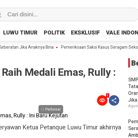
LUWU TIMUR
LUWU TIMUR
POLITIK
POLITIK
EKSKLUSIF
EKSKLUSIF
VALE INDO
VALE INDO
eratan Jika Anaknya Bina
Pemeriksaan Saksi Kasus Seragam Sekolah
Be
aih Medali Emas, Rully :
SMP
Tata
Oran
0
Jika
Agust
Perbesar
Pem
eryawan Ketua Petanque Luwu Timur akhirnya
Ser
Amb