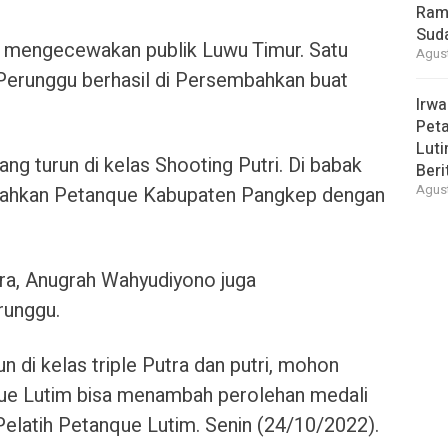
Ram
Suda
k mengecewakan publik Luwu Timur. Satu
Agust
Perunggu berhasil di Persembahkan buat
Irwa
Peta
Luti
ng turun di kelas Shooting Putri. Di babak
Beri
galahkan Petanque Kabupaten Pangkep dengan
Agust
utra, Anugrah Wahyudiyono juga
unggu.
un di kelas triple Putra dan putri, mohon
e Lutim bisa menambah perolehan medali
 Pelatih Petanque Lutim. Senin (24/10/2022).