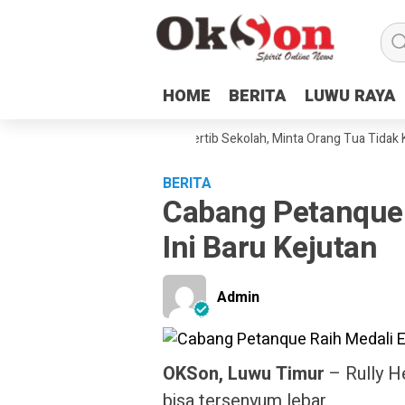
HOME
HOME
BERITA
BERITA
LUWU RAYA
LUWU RAYA
SMPN2 Malili Sampaikan Tata Tertib Sekolah, Minta Orang Tua Tidak Keb
BERITA
Cabang Petanque R
Ini Baru Kejutan
Admin
OKSon, Luwu Timur
– Rully H
bisa tersenyum lebar.