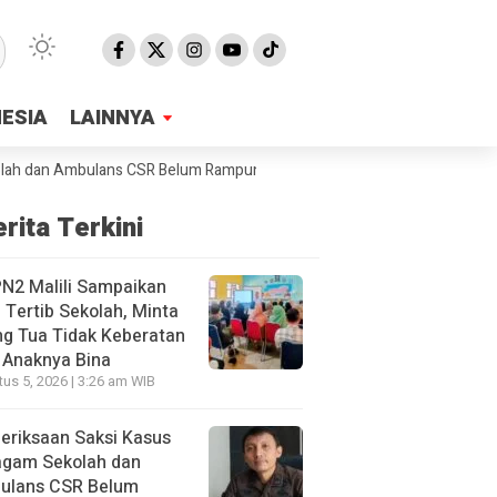
NESIA
NESIA
LAINNYA
LAINNYA
 dan Ambulans CSR Belum Rampung, Jaksa Sebut Sudah 40 Orang Yang D
rita Terkini
N2 Malili Sampaikan
 Tertib Sekolah, Minta
g Tua Tidak Keberatan
 Anaknya Bina
us 5, 2026 | 3:26 am WIB
eriksaan Saksi Kasus
agam Sekolah dan
ulans CSR Belum