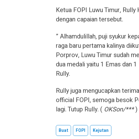
Ketua FOPI Luwu Timur, Rully
dengan capaian tersebut.
” Alhamdulillah, puji syukur ke
raga baru pertama kalinya diiku
Porprov, Luwu Timur sudah men
dua medali yaitu 1 Emas dan 1 
Rully.
Rully juga mengucapkan terimak
official FOPI, semoga besok 
lagi. Tutup Rully. (
OKSon/***
)
Buat
FOPI
Kejutan