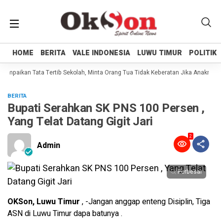
HOME
HOME
BERITA
BERITA
VALE INDONESIA
VALE INDONESIA
LUWU TIMUR
LUWU TIMUR
POLITIK
POLITIK
Sampaikan Tata Tertib Sekolah, Minta Orang Tua Tidak Keberatan Jika Anaknya B
BERITA
Bupati Serahkan SK PNS 100 Persen ,
Yang Telat Datang Gigit Jari
2
Admin
Perbesar
OKSon, Luwu Timur
, -Jangan anggap enteng Disiplin, Tiga
ASN di Luwu Timur dapa batunya .