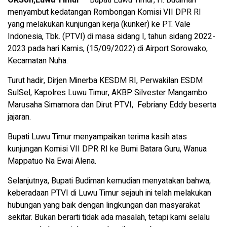
OKSon,Luwu Timur
– Bupati Luwu Timur, H. Budiman
menyambut kedatangan Rombongan Komisi VII DPR RI
yang melakukan kunjungan kerja (kunker) ke PT. Vale
Indonesia, Tbk. (PTVI) di masa sidang I, tahun sidang 2022-
2023 pada hari Kamis, (15/09/2022) di Airport Sorowako,
Kecamatan Nuha.
Turut hadir, Dirjen Minerba KESDM RI, Perwakilan ESDM
SulSel, Kapolres Luwu Timur, AKBP Silvester Mangambo
Marusaha Simamora dan Dirut PTVI, Febriany Eddy beserta
jajaran.
Bupati Luwu Timur menyampaikan terima kasih atas
kunjungan Komisi VII DPR RI ke Bumi Batara Guru, Wanua
Mappatuo Na Ewai Alena.
Selanjutnya, Bupati Budiman kemudian menyatakan bahwa,
keberadaan PTVI di Luwu Timur sejauh ini telah melakukan
hubungan yang baik dengan lingkungan dan masyarakat
sekitar. Bukan berarti tidak ada masalah, tetapi kami selalu